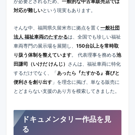
が必要とされるため、
一般的な中古車販売店では
対応が難しい
という現実もあります。
そんな中、福岡県久留米市に拠点を置く
一般社団
法人 福祉車両のたすかる
は、全国でも珍しい福祉
車両専門の展示場を展開し、
150台以上を常時取
り扱う体制を整えています
。 代表理事を務める
池
田謙司（いけだ けんじ）
さんは、福祉車両に特化
するだけでなく、「
あったら『たすかる』喜びと
便利さを創り出す
」を理念に掲げ、単なる販売に
とどまらない支援のあり方を模索してきました。
ドキュメンタリー作品を見
る