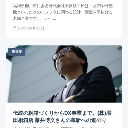
福岡県柳川市にある株式会社乗富鉄工所は、水門や除塵
機といった水のインフラに関わる設計・製造を手掛ける
老舗企業です。しかし...
2025年8月29日
製造業
伝統の桐箱づくりからDX事業まで。(株)増
田桐箱店 藤井博文さんの革新への道のり