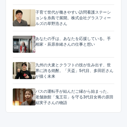
子育て世代が働きやすい訪問看護ステーシ
ョンを糸島で展開。株式会社グラスフィー
ルズの草野浩さん
あなたの手は、あなたを応援している。手
相家・辰原奈緒さんの仕事と想い
九州の大麦とクラフトの技が生み出す、世
界に誇る焼酎。「天盃」5代目、多田匠さん
が描く未来
バスの運転手が結んだご縁から始まった、
老舗旅館「鬼王荘」を守る3代目女将の原田
結実子さんの物語