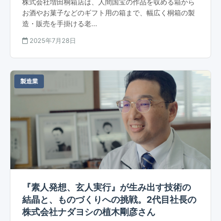
株式会社増田桐箱店は、人間国宝の作品を収める箱から
お酒やお菓子などのギフト用の箱まで、幅広く桐箱の製
造・販売を手掛ける老...
2025年7月28日
製造業
『素人発想、玄人実行』が生み出す技術の
結晶と、ものづくりへの挑戦。2代目社長の
株式会社ナダヨシの植木剛彦さん