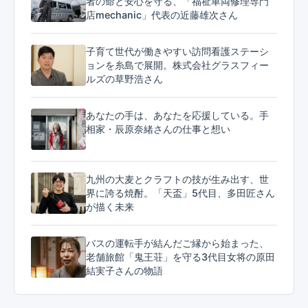
者の命と安心を守る、「福祉車両修理専門
店mechanic」代表の近藤雄次さん
子育て世代が働きやすい訪問看護ステーシ
ョンを糸島で展開。株式会社グラスフィー
ルズの草野浩さん
あなたの手は、あなたを応援している。手
相家・辰原奈緒さんの仕事と想い
九州の大麦とクラフトの技が生み出す、世
界に誇る焼酎。「天盃」5代目、多田匠さん
が描く未来
バスの運転手が結んだご縁から始まった、
老舗旅館「鬼王荘」を守る3代目女将の原田
結実子さんの物語