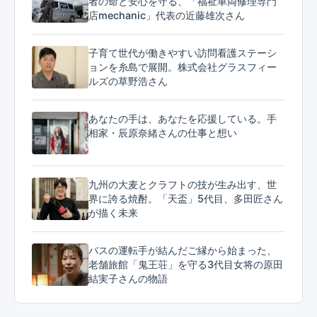
者の命と安心を守る、「福祉車両修理専門
店mechanic」代表の近藤雄次さん
子育て世代が働きやすい訪問看護ステーシ
ョンを糸島で展開。株式会社グラスフィー
ルズの草野浩さん
あなたの手は、あなたを応援している。手
相家・辰原奈緒さんの仕事と想い
九州の大麦とクラフトの技が生み出す、世
界に誇る焼酎。「天盃」5代目、多田匠さん
が描く未来
バスの運転手が結んだご縁から始まった、
老舗旅館「鬼王荘」を守る3代目女将の原田
結実子さんの物語